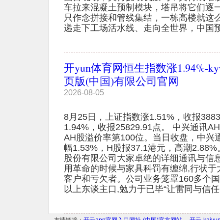
车拉来混凝土预制模块，塔吊将它们逐
只作念拼接和管线集结，一栋高楼就这么悄
递走下工场活水线、走向全世界，中国预.
开yun体育网恒生指数涨1.94%
页版(中国)有限公司官网
2026-08-05
8月25日，上证指数涨1.51%，收报388
1.94%，收报25829.91点。 中兴通讯A
AH股溢价率第100位。当日收盘，中兴通
幅1.53%，H股报37.1港元，高潮2.8
股份有限公司大家卓绝的详细通讯与信
用革命的时候与家具科罚有缠绵,行状于
客户和亏欠者。公司业务笼罩160多个国度
以上东谈主口,勉力于已毕“让雷同与信任无